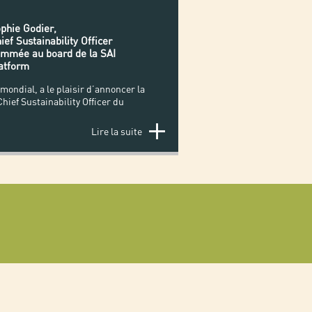
phie Godier,
ief Sustainability Officer
mmée au board de la SAI
atform
mondial, a le plaisir d’annoncer la
hief Sustainability Officer du
Lire la suite