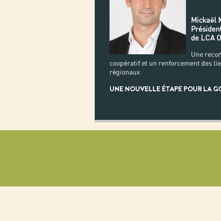
Mickaël
Présiden
de LCA O
Une reco
coopératif et un renforcement des li
régionaux.
UNE NOUVELLE ÉTAPE POUR LA G