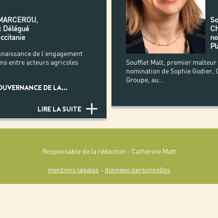
 MARCEROU,
So
t Délégué
Ch
ccitanie
no
Pl
nnaissance de l’engagement
ens entre acteurs agricoles
Soufflet Malt, premier malteur 
nomination de Sophie Godier, C
Groupe, au
...
OUVERNANCE DE LA
...
LIRE LA SUITE
Responsable de la rédaction : Catherine Matt
mentions légales
-
données personnelles