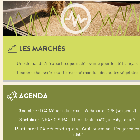
LES MARCHÉS
Une demande à l’export toujours décevante pour le blé français
Tendance haussière sur le marché mondial des huiles végétales
AGENDA
3 octobre :
LCA Métiers du grain – Webinaire ICPE (session 2)
3 octobre :
INRAE GIS-RA - Think-tank : +4°C, une dystopie ?
18 octobre :
LCA Métiers du grain – Grainstorming : L’engagemen
à 360°