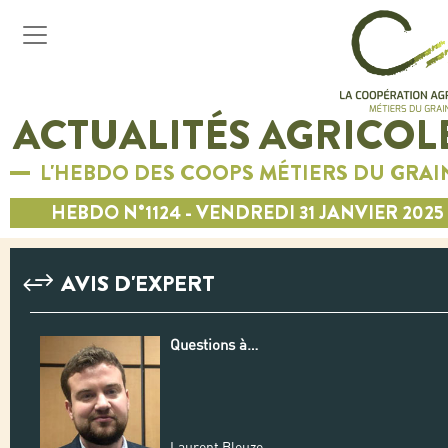
ACTUALITÉS AGRICOL
L'HEBDO DES COOPS MÉTIERS DU GRAI
HEBDO N°1124 - VENDREDI 31 JANVIER 2025
AVIS D'EXPERT
Questions à…
Laurent Bleuze,