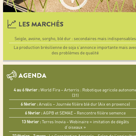
LES MARCHÉS
Seigle, avoine, sorgho, blé dur : secondaires mais indispensables
La production brésilienne de soja s’annonce importante mais ave
des problèmes de qualité
AGENDA
4 au 6 février :
World Fira – Arterris : Robotique agricole autonom
(31)
6 février :
Arvalis – Journée filière blé dur (Aix en provence)
6 février :
AGPB et SEMAE – Rencontre filière semence
13 février :
Terres Inovia – Webinaire « imitation de dégâts
d’oiseaux »