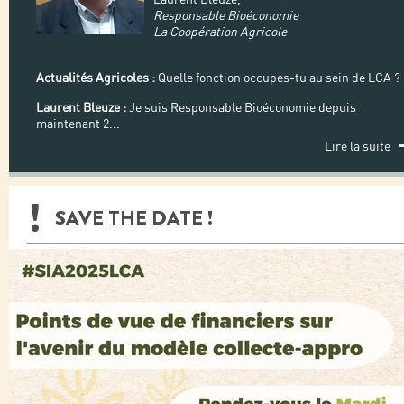
Responsable Bioéconomie
La Coopération Agricole
Actualités Agricoles :
Quelle fonction occupes-tu au sein de LCA ?
Laurent Bleuze :
Je suis Responsable Bioéconomie depuis
maintenant 2
...
Lire la suite
SAVE THE DATE !