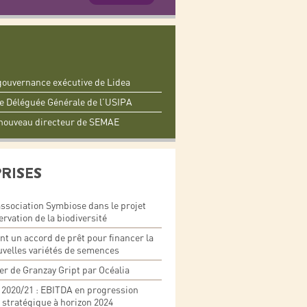
a gouvernance exécutive de Lidea
e Déléguée Générale de l’USIPA
nouveau directeur de SEMAE
PRISES
ssociation Symbiose dans le projet
ervation de la biodiversité
ent un accord de prêt pour financer la
velles variétés de semences
er de Granzay Gript par Océalia
s 2020/21 : EBITDA en progression
stratégique à horizon 2024