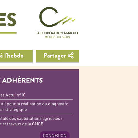
ES
à l'hebdo
Partager
 ADHÉRENTS
es Actu’ n°10
il pour la réalisation du diagnostic
an stratégique
tale des exploitations agricoles :
ir et travaux de la CNCE
CONNEXION