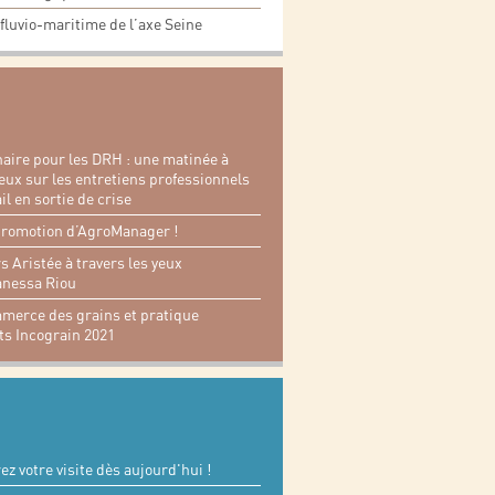
fluvio-maritime de l’axe Seine
aire pour les DRH : une matinée à
lieux sur les entretiens professionnels
ail en sortie de crise
romotion d’AgroManager !
s Aristée à travers les yeux
anessa Riou
merce des grains et pratique
ts Incograin 2021
ez votre visite dès aujourd'hui !