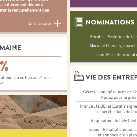
era entièrement dédiée à
surer le renouvellement des
NOMINATIONS
Lire la suite
Euralis - Evolution de l
EMAINE
Mariane Flamary, nouvell
Jean-Marc Bournigal 
 %
VIE DES ENTRE
at bon à très bon au 31 mai
s)
Cérèsia engagé auprès de l’a
Apiluz pour la prés
France : la BEI et Euralis sign
recherche dans de nou
Acquisition du Lely Cent
Tereos - Résultats annuel
et annonce d’un plan 