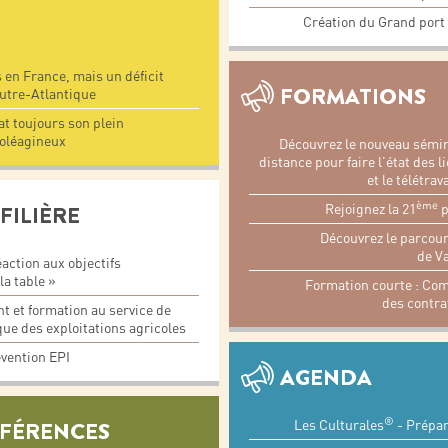
Création du Grand port 
 en France, mais un déficit
FORMATIONS
outre-Atlantique
at toujours son plein
 oléagineux
Découvrez le nouveau sémin
distance pour faire l’état des 
et le télétrav
ème
FILIÈRE
Rejoignez la 21
p
Découvrez le parcour
de V
action aux objectifs
 la table »
Formation courte : Com
des contra
 et formation au service de
ue des exploitations agricoles
vention EPI
AGENDA
®
ÉFÉRENCES
Les Culturales
- Prépar