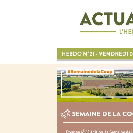
ACTUA
L'H
HEBDO N°21 - VENDREDI 0
SEMAINE DE LA C
ème
Pour sa 6
édition, la Semaine de l