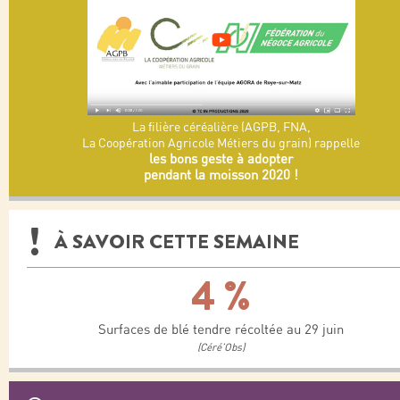
La filière céréalière (AGPB, FNA,
La Coopération Agricole Métiers du grain) rappelle
les bons geste à adopter
pendant la moisson 2020 !
À SAVOIR CETTE SEMAINE
4 %
Surfaces de blé tendre récoltée au 29 juin
(Céré’Obs)