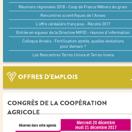
Réunions régionales 2018 - Coop de France Métiers du grain
Rencontres scientifiques de l'Anses
L’offre céréalière française - Récolte 2017
Entrée en vigueur de la Directive MIFID - réunion d'information
Colloque Arvalis : Fertilisation azotée, quelles évolutions
pour demain ?
Les Rencontres Terres Univia et Terres Inovia
OFFRES D'EMPLOIS
CONGRÈS DE LA COOPÉRATION
AGRICOLE