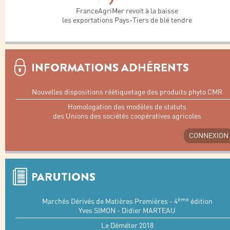
FranceAgriMer revoit à la baisse
les exportations Pays-Tiers de blé tendre
INFORMATIONS ADHÉRENTS
Nouvelles dispositions réétiquetage des produits phyto CMR
Homologation des modèles de statuts
des Unions des sociétés coopératives agricoles
CONNEXION
PARUTIONS
ème
Marchés Dérivés de Matières Premières - 4
édition
Yves SIMON - Didier MARTEAU
Le Déméter 2018