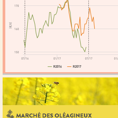
170
(€/t)
160
150
07/16
01/17
07/17
01
R2016
R2017
MARCHÉ DES OLÉAGINEUX