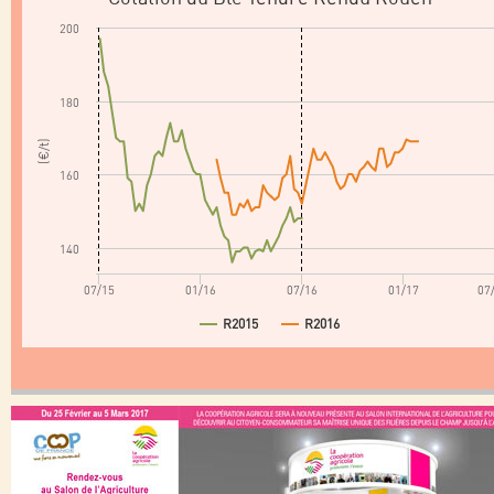
200
180
(€/t)
160
140
07/15
01/16
07/16
01/17
07
R2015
R2016