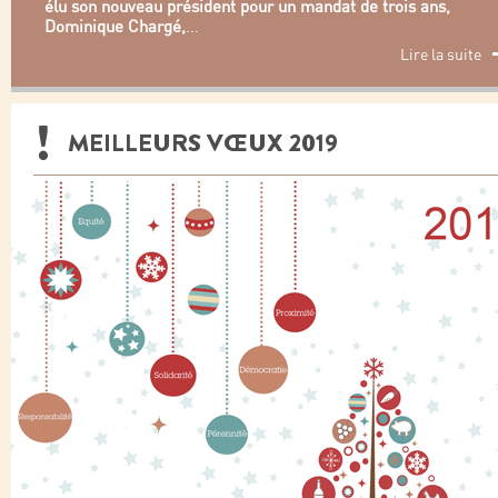
élu son nouveau président pour un mandat de trois ans,
Dominique Chargé,
...
Lire la suite
MEILLEURS VŒUX 2019