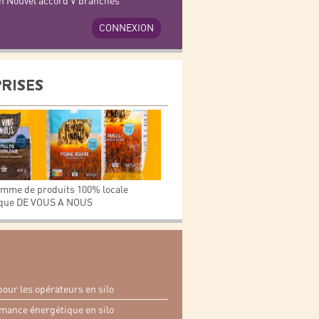
n Nouvel accord V branches
CONNEXION
PRISES
amme de produits 100% locale
arque DE VOUS A NOUS
pour les opérateurs en silo
mance énergétique en silo