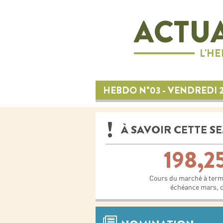
ACTUA
L'H
HEBDO N°03 - VENDREDI 2
À SAVOIR CETTE S
198,2
Cours du marché à term
échéance mars, c