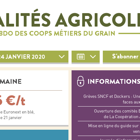
LITÉS AGRICOL
EBDO DES COOPS MÉTIERS DU GRAIN
S'abonner 
4 JANVIER 2020
EMAINE
INFORMATIONS
5 €/t
Grèves SNCF et Dockers : Une 
faces au
Ouverture des comités 
e Euronext en blé,
de La Coopération 
e 21 janvier
Mise en ligne du guide sur 
ven