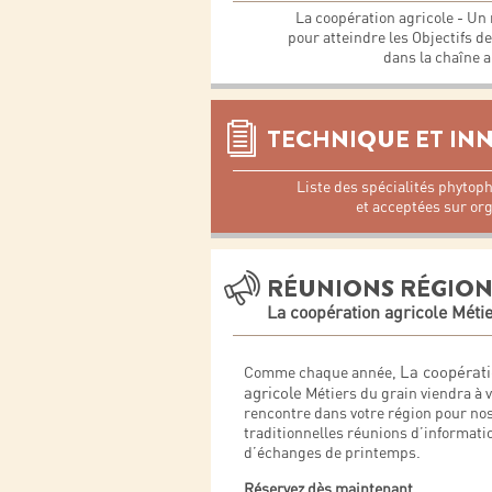
La coopération agricole - Un
pour atteindre les Objectifs 
dans la chaîne 
TECHNIQUE ET IN
Liste des spécialités phyto
et acceptées sur or
RÉUNIONS RÉGION
La coopération agricole Méti
La coopérat
Comme chaque année,
agricole
Métiers du grain viendra à 
rencontre dans votre région pour no
traditionnelles réunions d’informati
d’échanges de printemps.
Réservez dès maintenant