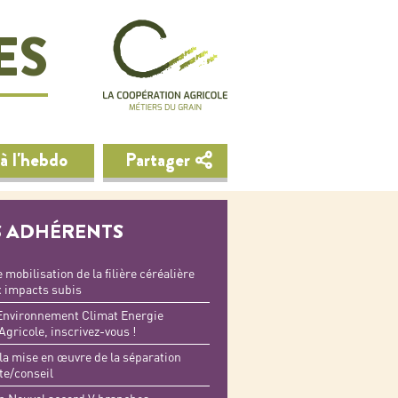
ES
à l'hebdo
Partager
 ADHÉRENTS
mobilisation de la filière céréalière
x impacts subis
Environnement Climat Energie
Agricole, inscrivez-vous !
la mise en œuvre de la séparation
te/conseil