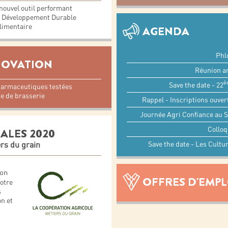
 nouvel outil performant
de Développement Durable
alimentaire
AGENDA
Phl
NOVATION
Réunion an
è
Save the date - 22
pharmaceutiques testées
ge de brasserie
Rappel - Inscriptions ouver
Journée Agri Confiance au Sa
Colloq
ALES 2020
Save the date - Les Cultu
ers du grain
ion
OFFRES D'EMPL
votre
s
on et