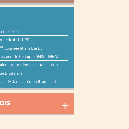
oème 2020
nuelle de l'UIPP
me
Journée filière Blé Dur
tes pour le Colloque GNIS - INRAE
lon International de l'Agriculture
ue Digiferme
rales® dans la région Grand-Est
OIS