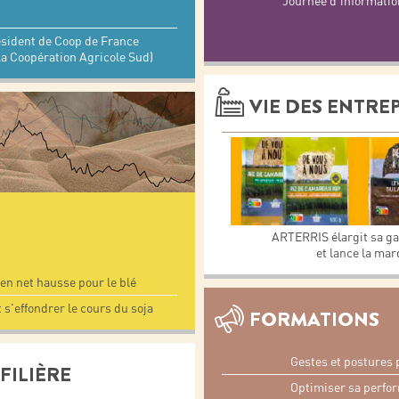
Journée d'informatio
sident de Coop de France
La Coopération Agricole Sud)
VIE DES ENTRE
ARTERRIS élargit sa g
et lance la m
en net hausse pour le blé
 s'effondrer le cours du soja
FORMATIONS
Gestes et postures 
FILIÈRE
Optimiser sa perfor