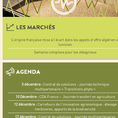
LES MARCHÉS
L’origine française mise à l’écart dans les appels d’offre algérien e
tunisien
Semaine complexe pour les oléagineux
AGENDA
3 décembre :
Contrat de solutions – journée technique
multipartenaire « Transitions phyto »
10 Décembre :
CDA France – Journée transfert en agriculture
12 décembre :
Carrefours de l'innovation agronomique : élevage
herbivores, apports de la biodiversité
17 décembre :
Contrat de solutions : Journée multipartenaires