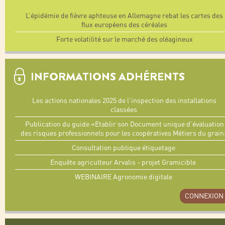
L’épidémie de fièvre aphteuse en Allemagne rebat les cartes des
flux européens des céréales
Forte volatilité sur le marché des oléagineux
INFORMATIONS ADHÉRENTS
Les actions nationales 2025 de l'inspection des installations
classées
Publication du guide «Etablir son Document unique d’évaluation
des risques professionnels pour les coopératives Métiers du grain
Consultation publique étiquetage
Enquête agriculteur Arvalis - projet Gramicible
WEBINAIRE Agronomie digitale
CONNEXION