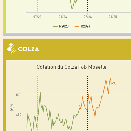
07/23
01/24
07/24
01/25
R2023
R2024
COLZA
Cotation du Colza Fob Moselle
500
(€/t)
450