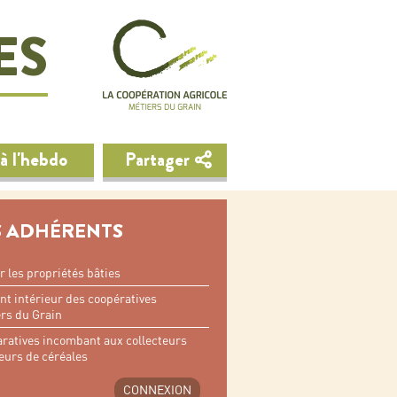
ES
à l'hebdo
Partager
 ADHÉRENTS
r les propriétés bâties
nt intérieur des coopératives
rs du Grain
aratives incombant aux collecteurs
teurs de céréales
CONNEXION