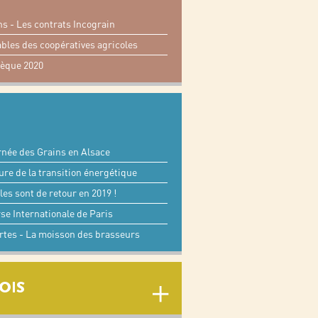
 - Les contrats Incograin
bles des coopératives agricoles
èque 2020
rnée des Grains en Alsace
eure de la transition énergétique
les sont de retour en 2019 !
rse Internationale de Paris
ertes - La moisson des brasseurs
OIS