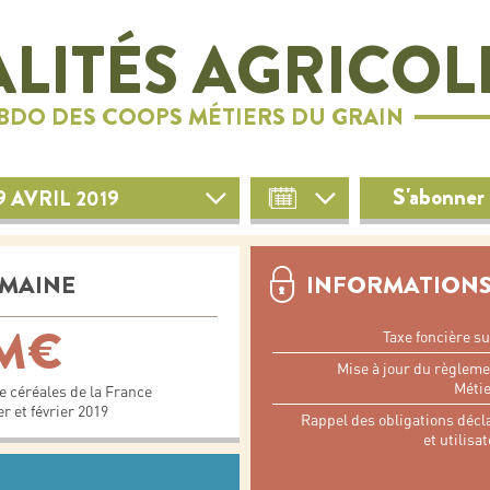
LITÉS AGRICOL
EBDO DES COOPS MÉTIERS DU GRAIN
S'abonner 
 AVRIL 2019
EMAINE
INFORMATIONS
 M€
Taxe foncière su
Mise à jour du règleme
Métie
e céréales de la France
r et février 2019
Rappel des obligations décl
et utilisa