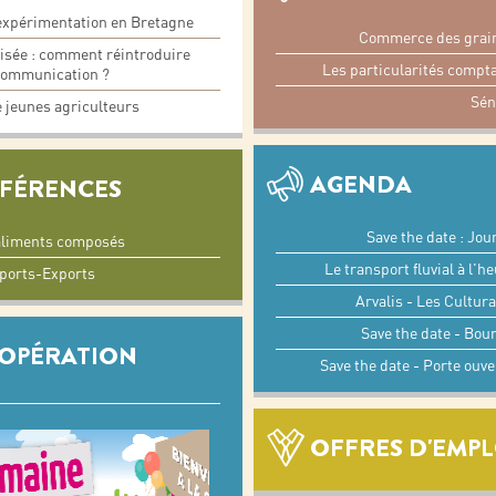
’expérimentation en Bretagne
Commerce des grains
lisée : comment réintroduire
Les particularités compta
 communication ?
Sén
e jeunes agriculteurs
AGENDA
ÉFÉRENCES
Save the date : Jou
’aliments composés
Le transport fluvial à l'h
ports-Exports
Arvalis - Les Cultura
Save the date - Bou
OOPÉRATION
Save the date - Porte ouv
OFFRES D'EMPL