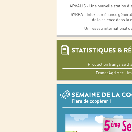
ARVALIS - Une nouvelle station d
SYRPA - Infox et méfiance généra
de la science dans la
Un réseau international d
STATISTIQUES & R
Production française d
FranceAgriMer - Im
SEMAINE DE LA C
Fiers de coopérer !