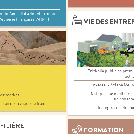
nt du Conseil d’Administration
a Meunerie Française (ANMF)
VIE DES ENTRE
Triskalia publie sa prem
extra
Axéréal - Axiane Meune
Natup - Une meilleure r
her market
un consomm
ison de la vague de froid
Inauguration du mag
FILIÈRE
FORMATION