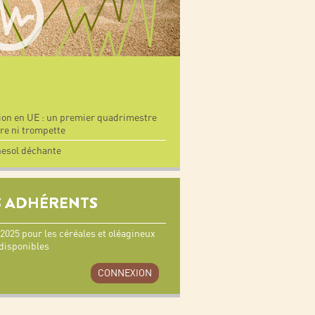
on en UE : un premier quadrimestre
re ni trompette
nesol déchante
 ADHÉRENTS
025 pour les céréales et oléagineux
disponibles
CONNEXION