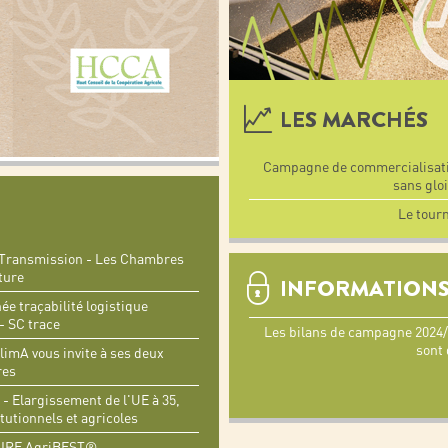
LES MARCHÉS
Campagne de commercialisati
sans gloi
Le tour
 Transmission - Les Chambres
ture
INFORMATIONS
ée traçabilité logistique
- SC trace
Les bilans de campagne 2024/2
sont 
limA vous invite à ses deux
res
- Elargissement de l'UE à 35,
tutionnels et agricoles
IRE AgriBEST®