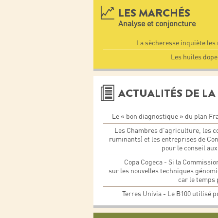
LES MARCHÉS
Analyse et conjoncture
La sècheresse inquiète les
Les huiles dopen
ACTUALITÉS DE LA 
Le « bon diagnostique » du plan Fr
Les Chambres d’agriculture, les coo
ruminants) et les entreprises de Co
pour le conseil aux
Copa Cogeca - Si la Commission
sur les nouvelles techniques génomi
car le temps 
Terres Univia - Le B100 utilisé p