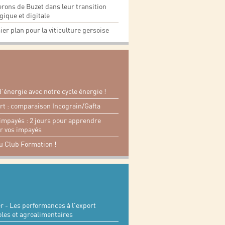
rons de Buzet dans leur transition
gique et digitale
er plan pour la viticulture gersoise
énergie avec notre cycle énergie !
rt : comparaison Incograin/Gafta
impayés : 2 jours pour apprendre
er vos impayés
u Club Formation !
 - Les performances à l'export
coles et agroalimentaires