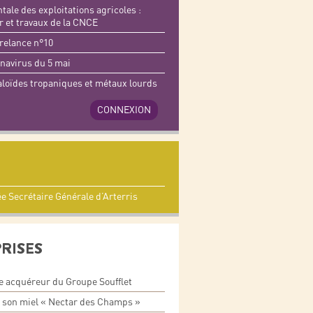
tale des exploitations agricoles :
ir et travaux de la CNCE
relance n°10
navirus du 5 mai
aloïdes tropaniques et métaux lourds
CONNEXION
Secrétaire Générale d’Arterris
PRISES
e acquéreur du Groupe Soufflet
e son miel « Nectar des Champs »