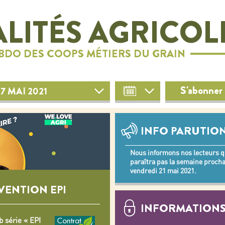
LITÉS AGRICOL
EBDO DES COOPS MÉTIERS DU GRAIN
S'abonner 
7 MAI 2021
INFO PARUTIO
Nous informons nos lecteurs qu
paraîtra pas la semaine procha
vendredi 21 mai 2021.
VENTION EPI
INFORMATIONS
b série « EPI