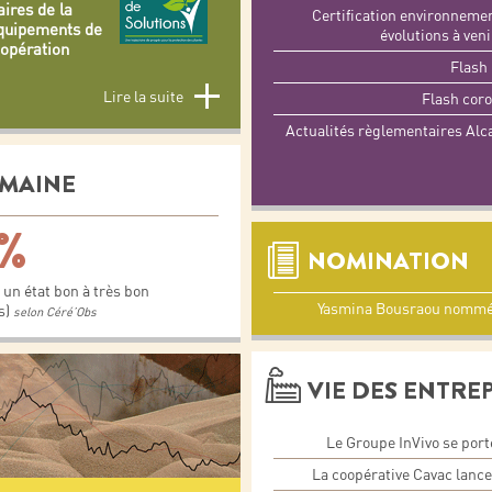
aires de la
Certification environnemen
équipements de
évolutions à ven
oopération
Flash 
Lire la suite
Flash coro
Actualités règlementaires Alc
EMAINE
 %
NOMINATION
un état bon à très bon
Yasmina Bousraou nommée 
s)
selon Céré’Obs
VIE DES ENTRE
Le Groupe InVivo se port
La coopérative Cavac lanc