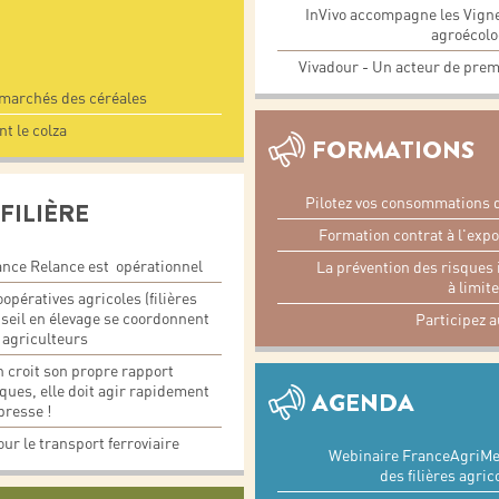
InVivo accompagne les Vigne
agroécolo
Vivadour - Un acteur de premi
 marchés des céréales
t le colza
FORMATIONS
Pilotez vos consommations d’
FILIÈRE
Formation contrat à l'expo
ance Relance est opérationnel
La prévention des risques 
à limit
pératives agricoles (filières
nseil en élevage se coordonnent
Participez a
 agriculteurs
 croit son propre rapport
ques, elle doit agir rapidement
AGENDA
presse !
our le transport ferroviaire
Webinaire FranceAgriMer
des filières agri