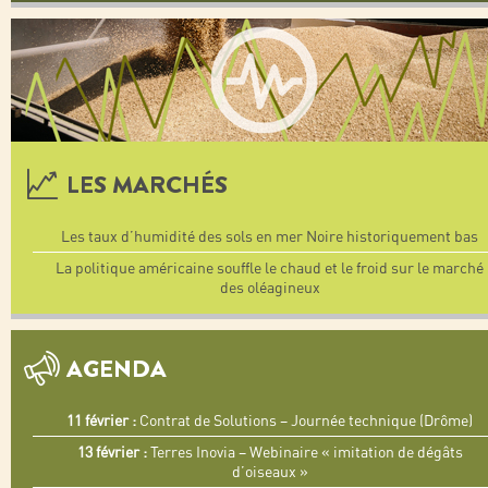
LES MARCHÉS
Les taux d’humidité des sols en mer Noire historiquement bas
La politique américaine souffle le chaud et le froid sur le marché
des oléagineux
AGENDA
11 février :
Contrat de Solutions – Journée technique (Drôme)
13 février :
Terres Inovia – Webinaire « imitation de dégâts
d’oiseaux »