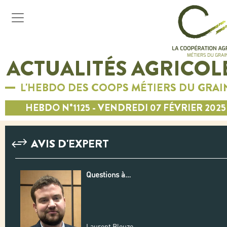
ACTUALITÉS AGRICOL
L'HEBDO DES COOPS MÉTIERS DU GRAI
HEBDO N°1125 - VENDREDI 07 FÉVRIER 2025
AVIS D'EXPERT
Questions à…
Laurent Bleuze,