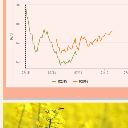
200
180
(€/t)
160
140
07/15
01/16
07/16
01/17
07
R2015
R2016