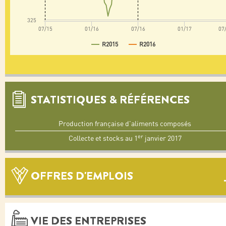
325
07/15
01/16
07/16
01/17
07
R2015
R2016
STATISTIQUES & RÉFÉRENCES
Production française d'aliments composés
er
Collecte et stocks au 1
janvier 2017
OFFRES D'EMPLOIS
VIE DES ENTREPRISES