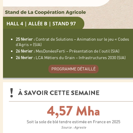
25 février :
Contrat de Solutions – Animation sur le jeu « Codes
d’Agris » (SIA)
26 février :
MesDonéesFerti – Présentation de l’outil (SIA)
26 février :
LCA Métiers du Grain – Infrastructures 2030 (SIA)
PROGRAMME DÉTAILLÉ
À SAVOIR CETTE SEMAINE
4,57 Mha
Soit la sole de blé tendre estimée en France en 2025
Source : Agreste