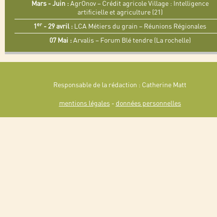
Mars - Juin :
AgrOnov – Crédit agricole Village : Intelligence
artificielle et agriculture (21)
er
1
- 29 avril :
LCA Métiers du grain – Réunions Régionales
07 Mai :
Arvalis – Forum Blé tendre (La rochelle)
Responsable de la rédaction : Catherine Matt
mentions légales
-
données personnelles