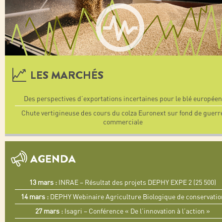
LES MARCHÉS
Des perspectives d’exportations incertaines pour le blé européen
Chute vertigineuse des cours du colza Euronext sur fond de guerr
commerciale
AGENDA
13 mars :
INRAE – Résultat des projets DEPHY EXPE 2 (25 500)
14 mars :
DEPHY Webinaire Agriculture Biologique de conservatio
27 mars :
Isagri – Conférence « De l’innovation à l’action »