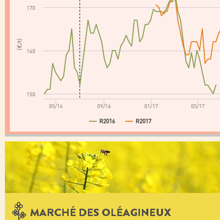
170
(€/t)
160
150
05/16
09/16
01/17
05/17
R2016
R2017
MARCHÉ DES OLÉAGINEUX