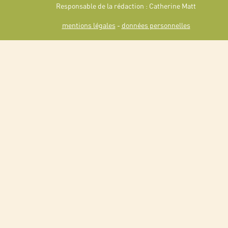
Responsable de la rédaction : Catherine Matt
mentions légales
-
données personnelles