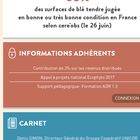
des surfaces de blé tendre jugée
en bonne ou très bonne condition en France
selon cere'obs (le 26 juin)
INFORMATIONS ADHÉRENTS
Contribution de 3% sur les revenus distribués
Appel à projets national Ecophyto 2017
Support pédagogique- Formation ADR 1.3
CONNEXION
CARNET
Denis SIMON, Directeur Général du Groupe Coopératif UNICOR