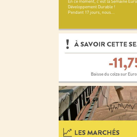
En ce moment, c'est la Semaine Eur
Développement Durable !
Pendant 17 jours, nous
...
À SAVOIR CETTE S
-11,
Baisse du colza sur Eur
LES MARCHÉS