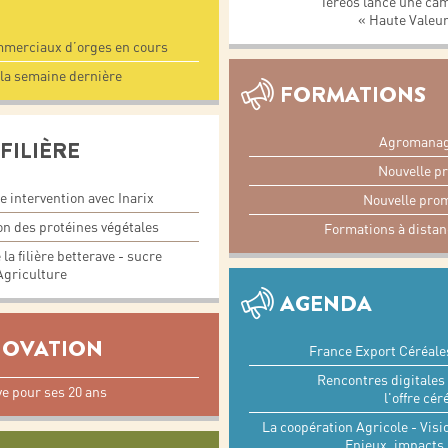
Tereos lance une cam
« Haute Valeu
merciaux d’orges en cours
 la semaine dernière
FORMATIONS
Agromanag
FILIÈRE
Nouvelle pr
 intervention avec Inarix
Nouvelle pro
on des protéines végétales
Formations à distan
a filière betterave - sucre
Agriculture
AGENDA
NOVATION
France Export Céréale
Rencontres digitales 
ve pour ses 20 ans
l'offre cé
La coopération Agricole - Vi
Enjeux, impacts,