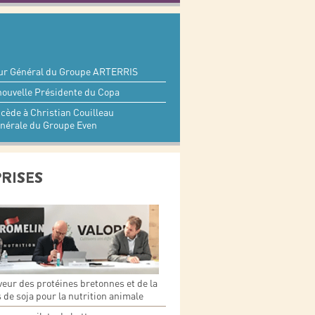
eur Général du Groupe ARTERRIS
nouvelle Présidente du Copa
cède à Christian Couilleau
énérale du Groupe Even
PRISES
veur des protéines bretonnes et de la
de soja pour la nutrition animale