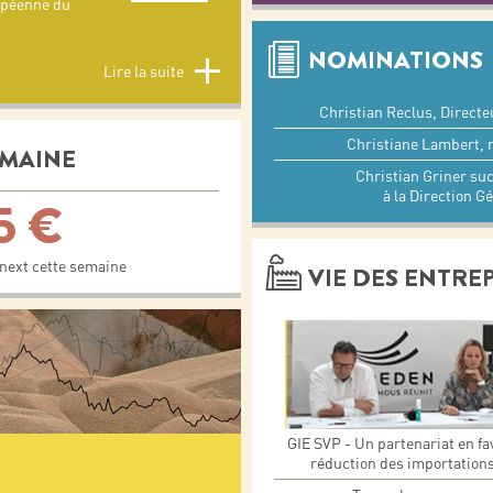
opéenne du
NOMINATIONS
Lire la suite
Christian Reclus, Direct
Christiane Lambert, 
EMAINE
Christian Griner suc
à la Direction G
75 €
onext cette semaine
VIE DES ENTRE
GIE SVP - Un partenariat en fa
réduction des importations 