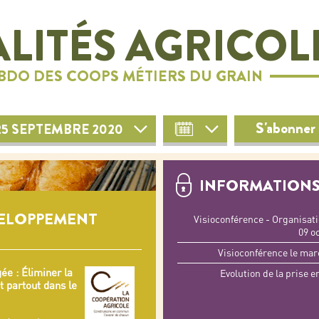
LITÉS AGRICOL
EBDO DES COOPS MÉTIERS DU GRAIN
S'abonner 
25 SEPTEMBRE 2020
INFORMATIONS
VELOPPEMENT
Visioconférence - Organisat
09 o
Visioconférence le mar
ée :
Éliminer la
Evolution de la prise 
t partout dans le