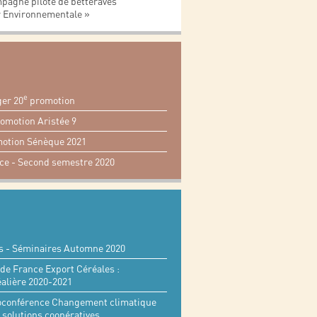
pagne pilote de betteraves
r Environnementale »
e
er 20
promotion
omotion Aristée 9
motion Sénèque 2021
ce - Second semestre 2020
s - Séminaires Automne 2020
de France Export Céréales :
réalière 2020-2021
sioconférence Changement climatique
 solutions coopératives