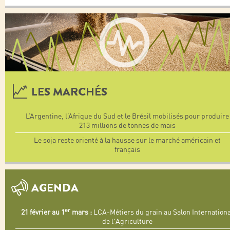
LES MARCHÉS
L’Argentine, l’Afrique du Sud et le Brésil mobilisés pour produire
213 millions de tonnes de maïs
Le soja reste orienté à la hausse sur le marché américain et
français
AGENDA
er
21 février au 1
mars :
LCA-Métiers du grain au Salon Internationa
de l'Agriculture