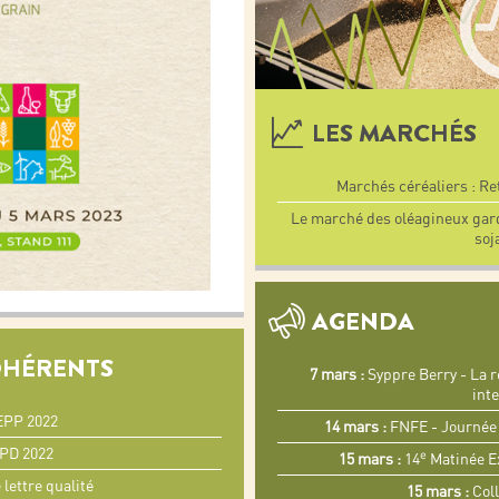
LES MARCHÉS
Marchés céréaliers : Re
Le marché des oléagineux garde
soj
AGENDA
DHÉRENTS
7 mars :
Syppre Berry - La r
int
EPP 2022
14 mars :
FNFE - Journée 
RPD 2022
e
15 mars :
14
Matinée Ex
lettre qualité
15 mars :
Coll