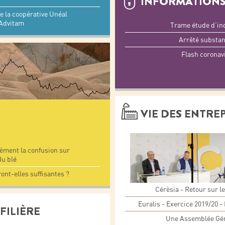
INFORMATIONS
 la coopérative Unéal
 Advitam
Trame étude d’i
Arrêté substan
Flash coronav
VIE DES ENTRE
sèment la confusion sur
du blé
ront-elles suffisantes ?
Cérèsia - Retour sur l
Euralis - Exercice 2019/20 -
FILIÈRE
Une Assemblée Gén