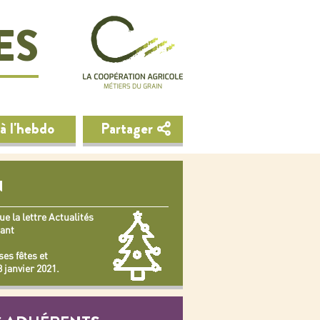
ES
à l'hebdo
Partager
N
e la lettre Actualités
dant
es fêtes et
 janvier 2021.