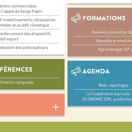
ations commerciales :
e l’appel de Serge Papin
FORMATIONS
s d’investissements nécessaires
tales et au défi climatique
Nouvelle promotion Sé
renforcement des dispositifs
dit export
Nouvelle promotion 
otection des pollinisateurs
e
Agromanager 20
p
ÉFÉRENCES
AGENDA
’aliments composés
Web-reportages - 
La Coopération Agricole 
ECONOMIE ZEN, quelle équat