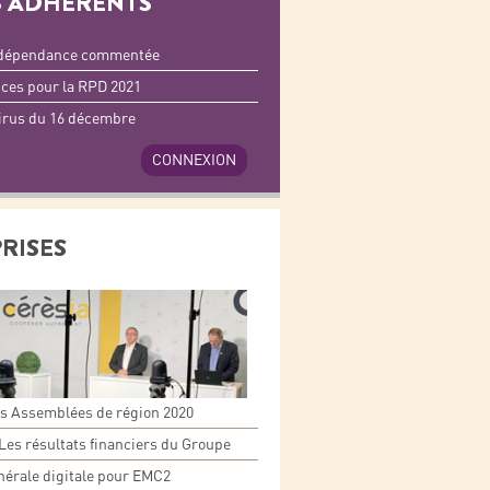
 ADHÉRENTS
ndépendance commentée
ces pour la RPD 2021
irus du 16 décembre
CONNEXION
PRISES
es Assemblées de région 2020
 Les résultats financiers du Groupe
érale digitale pour EMC2