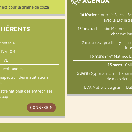
AGENDA
ext pour la graine de colza
14 février :
Intercéréales - S
avec la Llotja 
DHÉRENTS
er
1
mars :
Le Labo Meunier - J
observation
7 mars :
Syppre Berry - La r
ocontrôle
int
D.IVALOR
e
15 mars :
14
Matinée Ex
s HVE
15 mars :
Coll
nicotinoides
3 avril :
Syppre Béarn - Expéri
inspection des installations
de maïs dans 
es
LCA Métiers du grain - Da
istre national des entreprises
icoop)
CONNEXION