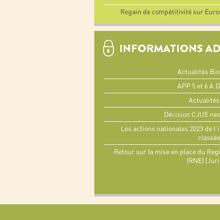
Regain de compétitivité sur Euron
INFORMATIONS A
Actualités Bi
APP 5 et 6 A.
Actualité
Décision CJUE neo
Les actions nationales 2023 de l'
classé
Retour sur la mise en place du Reg
(RNE) (Jur