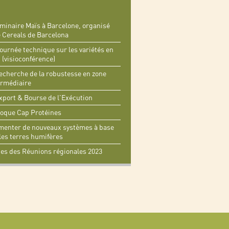
éminaire Maïs à Barcelone, organisé
de Cereals de Barcelona
ournée technique sur les variétés en
 (visioconférence)
echerche de la robustesse en zone
ermédiaire
port & Bourse de l'Exécution
oque Cap Protéines
menter de nouveaux systèmes à base
les terres humifères
tes des Réunions régionales 2023