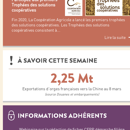
Trophées des solutions
coopératives
Fin 2020, La Coopération Agricole a lancé les premiers trophées
des solutions coopératives. Les Trophées des solutions
coopératives consistent à
...
Lire la suite
À SAVOIR CETTE SEMAINE
2,25 Mt
Exportations d’orges françaises vers la Chine au 8 mars
(source Douanes et embarquements)
INFORMATIONS ADHÉRENTS
Webinaire sur la rédaction de fiches CEPP démarche filière