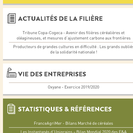
ACTUALITÉS DE LA FILIÈRE
Tribune Copa-Cogeca - Avenir des filières céréalières et
oléagineuses, et mesures d’ajustement carbone aux frontières
Producteurs de grandes cultures en difficulté : Les grands oublié
de la solidarité nationale !
VIE DES ENTREPRISES
Oxyane - Exercice 2019/2020
STATISTIQUES & RÉFÉRENCES
FranceAgriMer - Bilans Marché de céréales
Les Instantanés d’Unigrains – Bilan Mondial 2020 des F&A