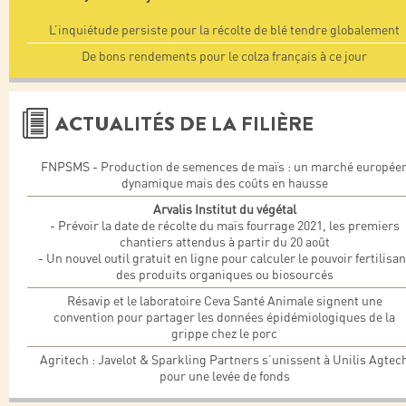
L’inquiétude persiste pour la récolte de blé tendre globalement
De bons rendements pour le colza français à ce jour
ACTUALITÉS DE LA FILIÈRE
FNPSMS - Production de semences de maïs : un marché europée
dynamique mais des coûts en hausse
Arvalis Institut du végétal
- Prévoir la date de récolte du maïs fourrage 2021, les premiers
chantiers attendus à partir du 20 août
- Un nouvel outil gratuit en ligne pour calculer le pouvoir fertilisan
des produits organiques ou biosourcés
Résavip et le laboratoire Ceva Santé Animale signent une
convention pour partager les données épidémiologiques de la
grippe chez le porc
Agritech : Javelot & Sparkling Partners s’unissent à Unilis Agtec
pour une levée de fonds