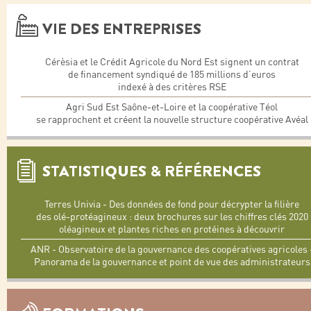
VIE DES ENTREPRISES
Cérèsia et le Crédit Agricole du Nord Est signent un contrat
de financement syndiqué de 185 millions d’euros
indexé à des critères RSE
Agri Sud Est Saône-et-Loire et la coopérative Téol
se rapprochent et créent la nouvelle structure coopérative Avéal
STATISTIQUES & RÉFÉRENCES
Terres Univia - Des données de fond pour décrypter la filière
des olé-protéagineux : deux brochures sur les chiffres clés 2020
oléagineux et plantes riches en protéines à découvrir
ANR - Observatoire de la gouvernance des coopératives agricoles 
Panorama de la gouvernance et point de vue des administrateurs