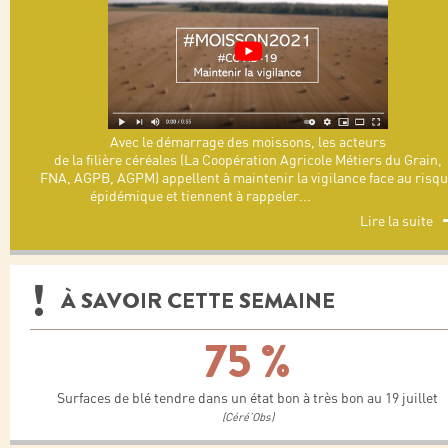
Avec le démarrage des moissons, les acteurs
de la filière céréales (La Coopération Agricole Métiers du Grain,
FNA, AGPB, AGPM) appellent à maintenir la vigilance face au risq
épidémique et tiennent à rappeler
...
Lire la suite
À SAVOIR CETTE SEMAINE
75 %
Surfaces de blé tendre dans un état bon à très bon au 19 juillet
(Céré’Obs)