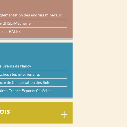
règlementation des engrais minéraux
-QHSE-Meunerie
LE et PALES
s Grains de Nancy
chos : les intervenants
ture de Conservation des Sols
aires France Exports Céréales
OIS