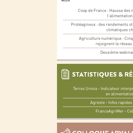
Coop de France : Hausse des 
l'alimentatio
Protéagineux : des rendements st
climatiques c
Agriculture numérique : Cinq
rejoignent le rése
Deuxième webinai
STATISTIQUES & R
Terres Univia - Indicateur interp
en alimentatio
Agreste - Infos rapide
FranceAgriMer - Col