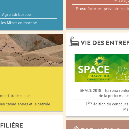
Mise à j
Prosulfocarbe : prévenir les d
r Agro Edi Europe
 les Mises en marché
VIE DES ENTRE
SPACE 2018 - Terrena renfor
de la performan
incertitude russe
ère
1
édition du concours 
ues canadiennes et le pétrole
Mak
FILIÈRE