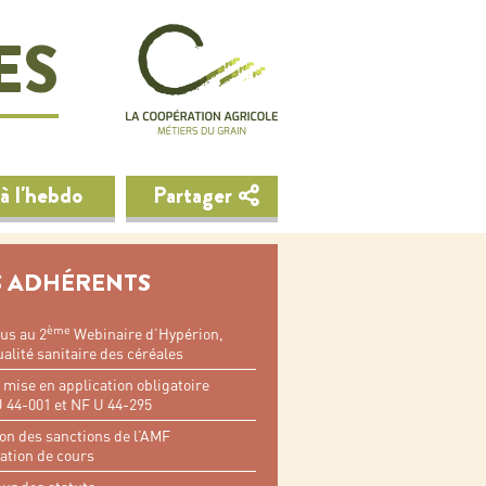
ES
à l'hebdo
Partager
 ADHÉRENTS
ème
us au 2
Webinaire d’Hypérion,
ualité sanitaire des céréales
e mise en application obligatoire
 44-001 et NF U 44-295
n des sanctions de l’AMF
ation de cours