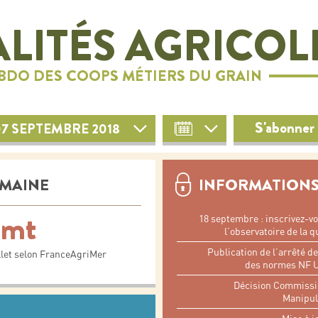
LITÉS AGRICOL
EBDO DES COOPS MÉTIERS DU GRAIN
S'abonner 
07 SEPTEMBRE 2018
EMAINE
INFORMATIONS
 mt
18 septembre : inscrivez-vo
l’observatoire de la q
Publication de l’arrêté d
illet selon FranceAgriMer
des normes NF U
Décision Commissio
Manipul