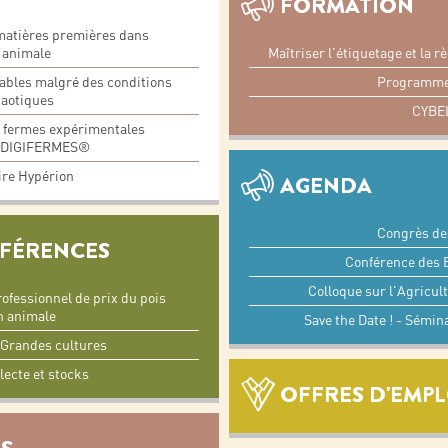
FORMATION
matières premières dans
Maîtriser l'étiquetage et la 
n animale
Programme
ables malgré des conditions
haotiques
CYBE
 fermes expérimentales
au DIGIFERMES®
re Hypérion
AGENDA
Congrès de
ÉFÉRENCES
Conférence des E
Colloque sur l'Agricul
rofessionnel de prix du pois
n animale
Save the Date ! - Sémin
s Grandes cultures
lecte et stocks
OFFRES D'EMPL