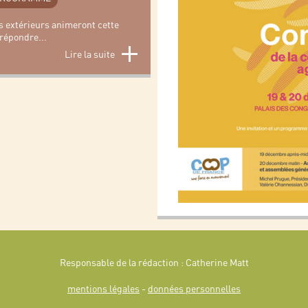
s extérieurs animeront cette
 répondre
...
Lire la suite
Responsable de la rédaction : Catherine Matt
mentions légales
-
données personnelles