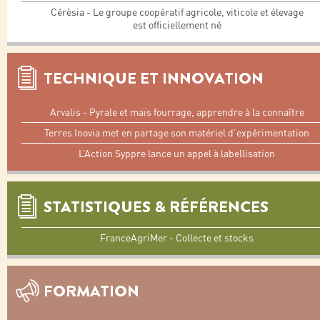
Cérèsia - Le groupe coopératif agricole, viticole et élevage
est officiellement né
TECHNIQUE ET INNOVATION
Arvalis - Pyrale et maïs fourrage, apprendre à la connaître
Terres Inovia met en partage son matériel d’expérimentation
L’Action Syppre lance un appel à labellisation
STATISTIQUES & RÉFÉRENCES
FranceAgriMer - Collecte et stocks
FORMATION