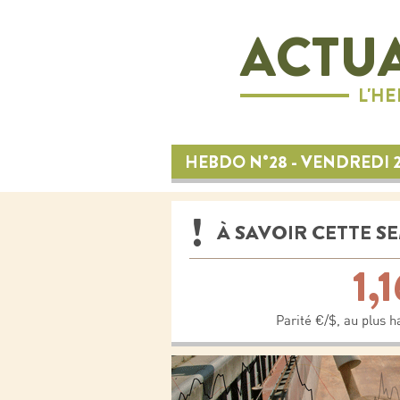
ACTUA
L'H
HEBDO N°28 - VENDREDI 2
À SAVOIR CETTE S
1,1
Parité €/$, au plus 