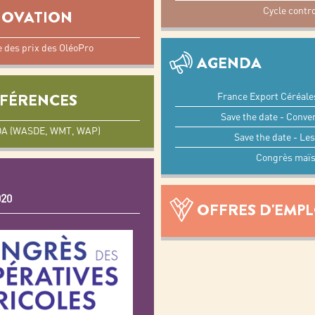
Cycle contro
NOVATION
e des prix des OléoPro
AGENDA
ÉFÉRENCES
France Export Céréale
Save the date - Conve
SDA (WASDE, WMT, WAP)
Save the date - Le
Congrès maïs
020
OFFRES D'EMPL