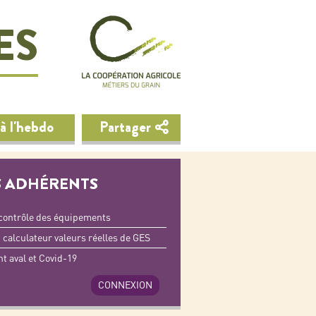
ES
à l'hebdo
Partager
 ADHÉRENTS
 contrôle des équipements
n calculateur valeurs réelles de GES
 aval et Covid-19
CONNEXION