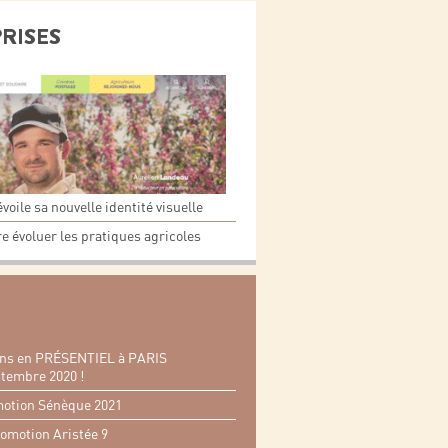
PRISES
oile sa nouvelle identité visuelle
re évoluer les pratiques agricoles
ons en PRÉSENTIEL à PARIS
tembre 2020 !
motion Sénèque 2021
omotion Aristée 9