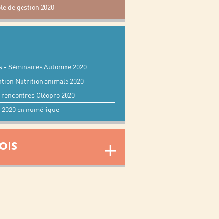
le de gestion 2020
s - Séminaires Automne 2020
ntion Nutrition animale 2020
s rencontres Oléopro 2020
 2020 en numérique
OIS