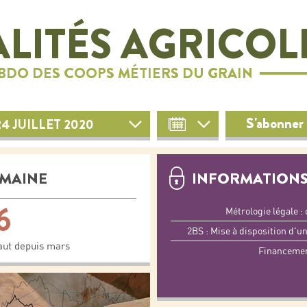
LITÉS AGRICOL
EBDO DES COOPS MÉTIERS DU GRAIN
S'abonner 
4 JUILLET 2020
EMAINE
INFORMATIONS
6
Métrologie légale :
2BS : Mise à disposition d'u
haut depuis mars
Financement