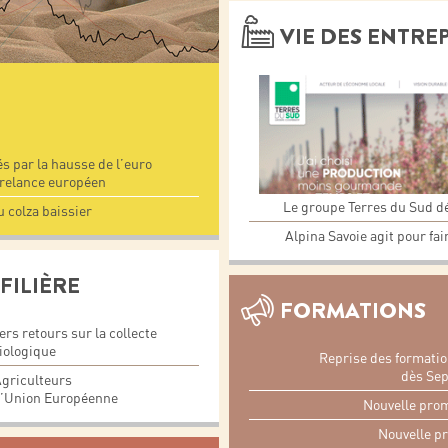
VIE DES ENTRE
s par la hausse de l’euro
 relance européen
Le groupe Terres du Sud dév
 colza baissier
Alpina Savoie agit pour fai
FILIÈRE
FORMATIONS
rs retours sur la collecte
biologique
Reprise des formati
dès Sep
griculteurs
l’Union Européenne
Nouvelle pro
Nouvelle pr