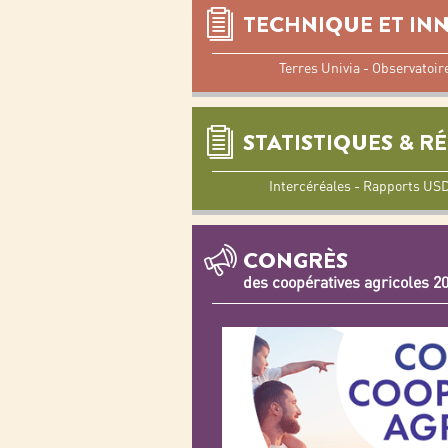
TECHNIQUE ET IN
Terres Univia - Observatoir
STATISTIQUES & R
Intercéréales - Rapports U
CONGRÈS
des coopératives agricoles 2