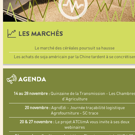
LES MARCHÉS
Le marché des céréales poursuit sa hausse
Les achats de soja américain par la Chine tardent à se concrétise
AGENDA
14 au 28 novembre :
Quinzaine de la Transmission - Les Chambre
d'Agriculture
20 novembre :
AgroEdi - Journée traçabilité logistique
Agrofourniture - SC trace
20 & 27 novembre :
Le projet ATClimA vous invite à ses deux
webinaires