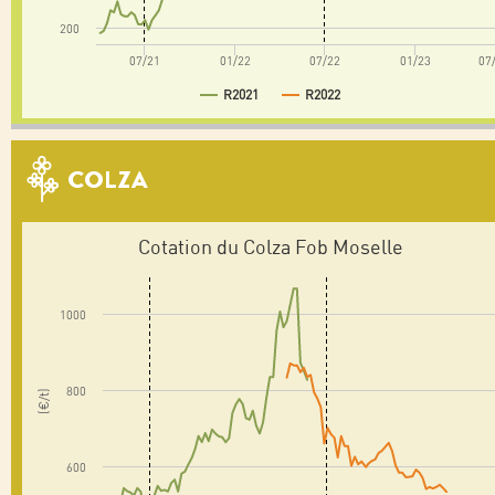
200
07/21
01/22
07/22
01/23
07
R2021
R2022
COLZA
Cotation du Colza Fob Moselle
1000
800
(€/t)
600