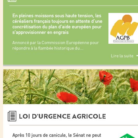
En pleines moissons sous haute tension, les
céréaliers français toujours en attente d’une
concrétisation du plan d’aide européen pour
s’approvisionner en engrais
Annoncé par la Commission Européenne pour
répondre à la flambée historique du
...
Lire la suite
LOI D’URGENCE AGRICOLE
Après 10 jours de canicule, le Sénat ne peut