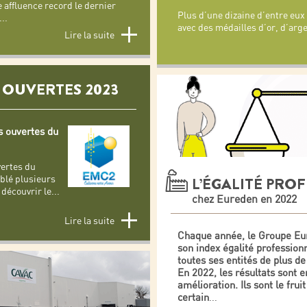
 affluence record le dernier
Plus d’une dizaine d’entre eu
...
avec des médailles d’or, d’arge
Lire la suite
 OUVERTES 2023
s ouvertes du
ertes du
blé plusieurs
L’ÉGALITÉ PRO
 découvrir le
...
chez Eureden en 2022
Lire la suite
Chaque année, le Groupe Eu
son index égalité profession
toutes ses entités de plus de
En 2022, les résultats sont e
amélioration. Ils sont le fruit
certain
...