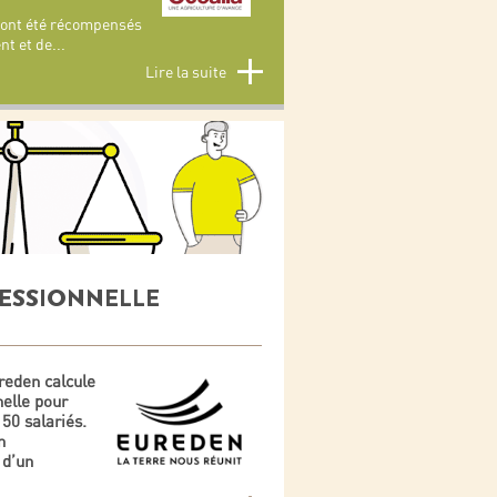
x ont été récompensés
nt et de
...
Lire la suite
FESSIONNELLE
reden calcule
nelle pour
 50 salariés.
n
 d’un