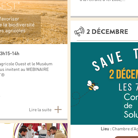
2 DÉCEMBRE
13h15-14h
 agricole Ouest et le Muséum
vous invitent au WEBINAIRE
ST®
®
Lire la suite
Lieu :
Chambre d’Agr