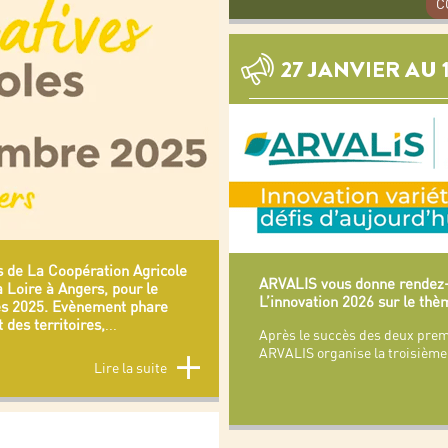
C
27 JANVIER AU 
s de La Coopération Agricole
ARVALIS vous donne rendez-
 Loire à Angers, pour le
L’innovation 2026 sur le thèm
es 2025. Evènement phare
 des territoires,
...
Après le succès des deux premi
ARVALIS organise la troisième 
Lire la suite