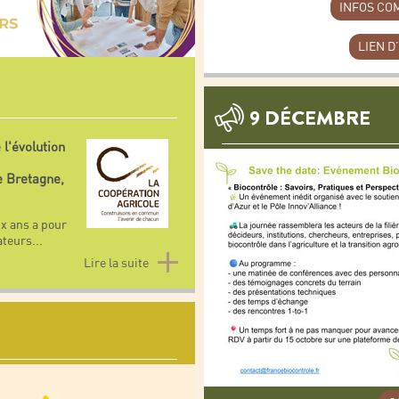
INFOS CO
LIEN D
9 DÉCEMBRE
l'évolution
e Bretagne,
ux ans a pour
ateurs
...
Lire la suite