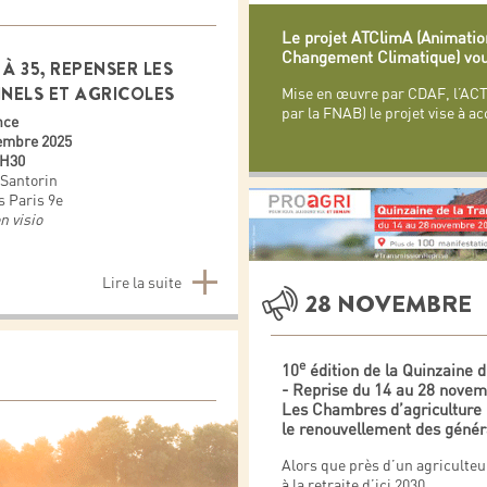
Le projet
ATClimA
(Animation
Changement Climatique) vous
À 35, REPENSER LES
NNELS ET AGRICOLES
Mise en œuvre par CDAF, l’ACT
par la FNAB) le projet vise à ac
nce
embre 2025
2H30
Santorin
s Paris 9e
n visio
Lire la suite
28 NOVEMBRE
e
10
édition de la Quinzaine 
- Reprise du 14 au 28 nove
Les Chambres d’agriculture 
le renouvellement des génér
Alors que près d’un agriculteu
à la retraite d’ici 2030,
...