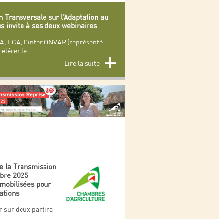
 Transversale sur l’Adaptation au
 invite à ses deux webinaires
A, LCA, l’inter ONVAR (représenté
célérer le
...
Lire la suite
de la Transmission
mbre 2025
mobilisées pour
ations
r sur deux partira