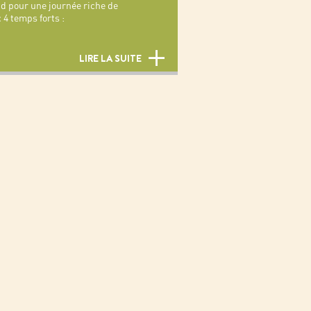
d pour une journée riche de
 4 temps forts :
LIRE LA SUITE