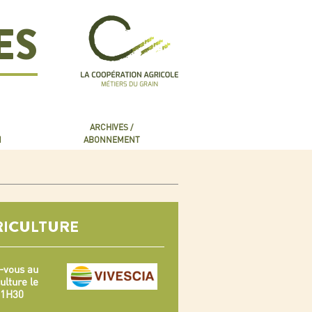
ES
ARCHIVES /
N
ABONNEMENT
RICULTURE
-vous au
ulture le
 11H30