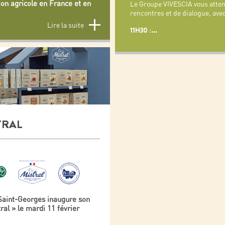
tion agricole en France et en
Le Groupe VIVESCIA vous atten
rencontres et de dialogue, avec
Lire la suite
11H30 :
...
TRAL
aint-Georges inaugure son
al » le mardi 11 février