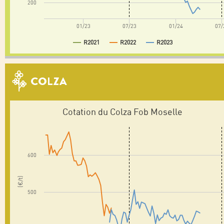
200
01/23
07/23
01/24
07/
R2021
R2022
R2023
COLZA
Cotation du Colza Fob Moselle
600
(€/t)
500