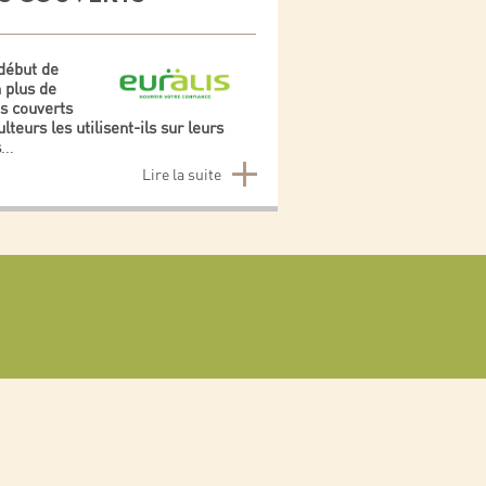
début de
 plus de
es couverts
teurs les utilisent-ils sur leurs
s
...
Lire la suite