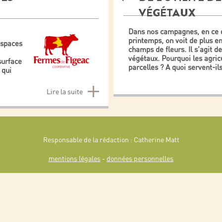
VÉGÉTAUX
Dans nos campagnes, en ce 
printemps, on voit de plus en
espaces
champs de fleurs. Il s’agit d
végétaux. Pourquoi les agricul
surface
parcelles ? A quoi servent-il
 qui
Lire la suite
Responsable de la rédaction : Catherine Matt
mentions légales
-
données personnelles