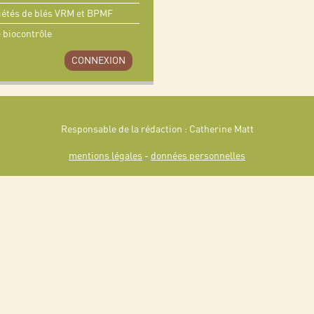
ariétés de blés VRM et BPMF
e biocontrôle
CONNEXION
Responsable de la rédaction : Catherine Matt
mentions légales
-
données personnelles