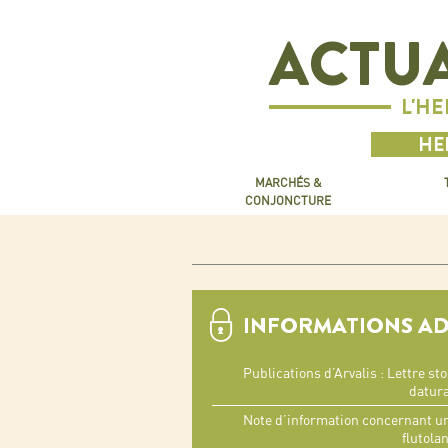
ACTUA
L'H
HE
MARCHÉS &
CONJONCTURE
INFORMATIONS A
Publications d’Arvalis : Lettre st
datur
Note d’information concernant u
flutolan