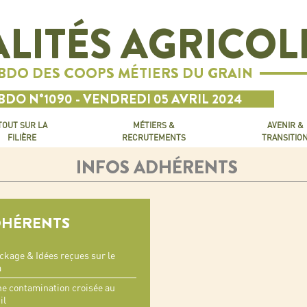
LITÉS AGRICOL
EBDO DES COOPS MÉTIERS DU GRAIN
BDO N°1090 - VENDREDI 05 AVRIL 2024
TOUT SUR LA
MÉTIERS &
AVENIR &
FILIÈRE
RECRUTEMENTS
TRANSITIO
INFOS ADHÉRENTS
DHÉRENTS
ockage & Idées reçues sur le
a
ne contamination croisée au
il