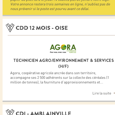
Votre annonce restera trois semaines en ligne, n'oubliez pas de
nous prévenir si le poste est pourvu avant ce délai.
CDD 12 MOIS - OISE
TECHNICIEN AGRO/ENVIRONNEMENT & SERVICES
(H/F)
Agora, coopérative agricole ancrée dans son territoire,
accompagne ses 2 500 adhérents sur la collecte des céréales (1
million de tonnes), la fourniture d’approvisionnements et
...
Lire la suite
CDI - AMBLAINVILLE