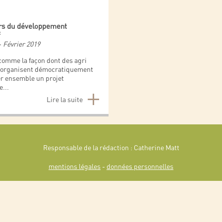
rs du développement
f
-
Février 2019
omme la façon dont des agri
s’organisent démocratiquement
er ensemble un projet
e
...
Lire la suite
Responsable de la rédaction : Catherine Matt
mentions légales
-
données personnelles