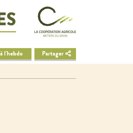
ES
à l'hebdo
Partager