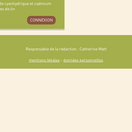
ide cyanhydrique et cadmium
es de lin
CONNEXION
Responsable de la rédaction : Catherine Matt
mentions légales
-
données personnelles