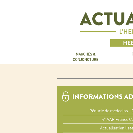
ACTUA
L'H
HEB
MARCHÉS &
CONJONCTURE
INFORMATIONS A
Pénurie de médecins - Q
e
4
AAP France Ca
Actualisation list