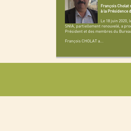
François Cholat r
à la Présidence
Le 18 juin 2020, 
SNIA, partiellement renouvelé, a procé
Président et des membres du Burea
François CHOLAT a
...