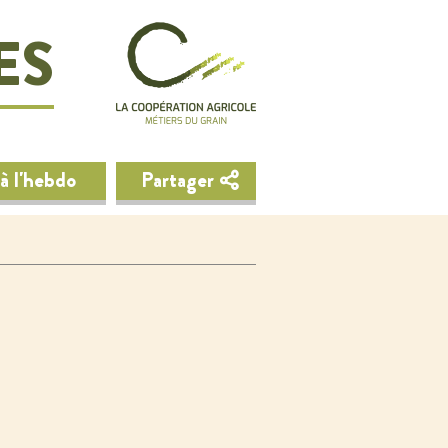
ES
à l'hebdo
Partager