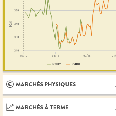
370
(€/t)
360
350
340
07/17
01/18
07/18
01
R2017
R2018
MARCHÉS PHYSIQUES
MARCHÉS À TERME