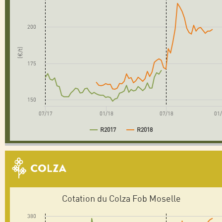
200
(€/t)
175
150
07/17
01/18
07/18
01
R2017
R2018
COLZA
Cotation du Colza Fob Moselle
380