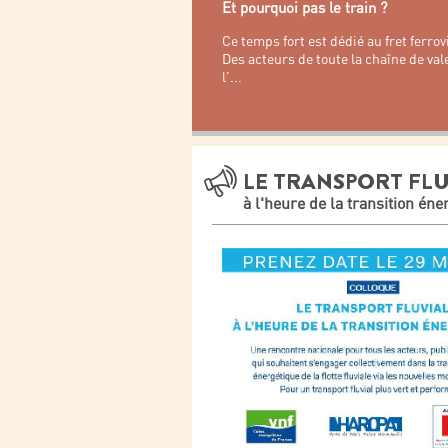
Et pourquoi pas le train ?
Ce temps fort est dédié au fret ferro
Des acteurs de toute la chaîne de va
l'
...
LE TRANSPORT FLU
à l'heure de la transition éne