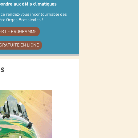
épondre aux défis climatiques
ce rendez-vous incontournable des
ière Orges Brassicoles !
ER LE PROGRAMME
GRATUITE EN LIGNE
ES