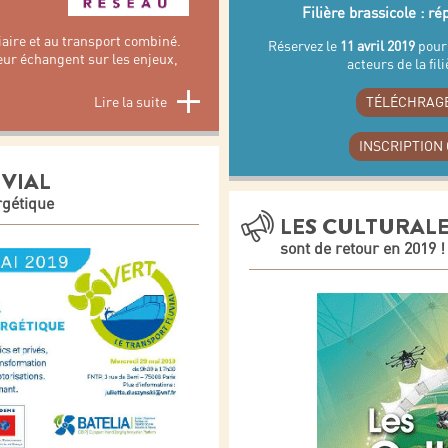
Filière brassicole : r
viaire et au transport combiné.
Réservez le
11 avril 2019
pour 
leur échangent sur les enjeux,
acteurs de la fil
Lire la suite
TÉLÉCHRAG
INSCRIPTION 
VIAL
rgétique
LES CULTURAL
sont de retour en 2019 !