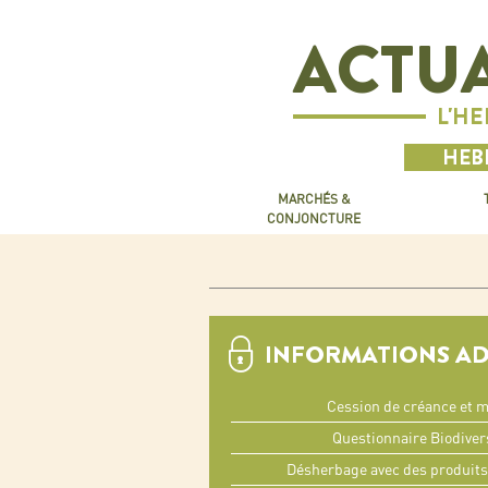
ACTUA
L'H
HEBD
MARCHÉS &
CONJONCTURE
INFORMATIONS A
Cession de créance et m
Questionnaire Biodiver
Désherbage avec des produits