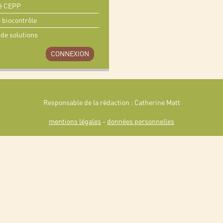
té CEPP
e biocontrôle
 de solutions
CONNEXION
Responsable de la rédaction : Catherine Matt
mentions légales
-
données personnelles