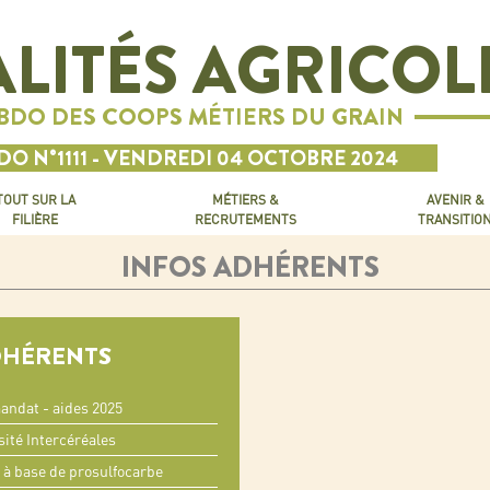
LITÉS AGRICOL
EBDO DES COOPS MÉTIERS DU GRAIN
O N°1111 - VENDREDI 04 OCTOBRE 2024
TOUT SUR LA
MÉTIERS &
AVENIR &
FILIÈRE
RECRUTEMENTS
TRANSITIO
INFOS ADHÉRENTS
DHÉRENTS
andat - aides 2025
sité Intercéréales
 à base de prosulfocarbe