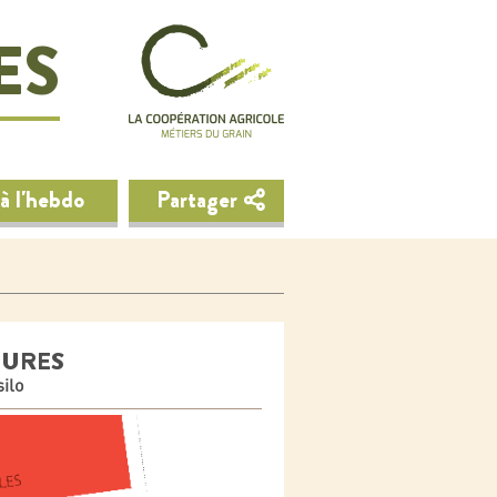
ES
à l'hebdo
Partager
TURES
ilo