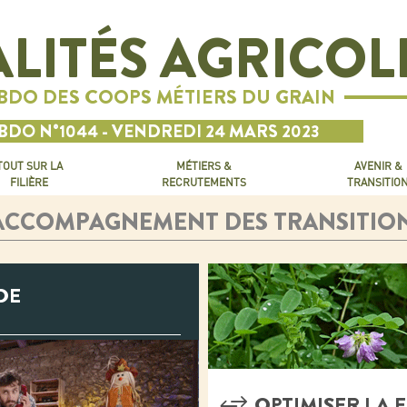
LITÉS AGRICOL
EBDO DES COOPS MÉTIERS DU GRAIN
BDO N°1044 - VENDREDI 24 MARS 2023
TOUT SUR LA
MÉTIERS &
AVENIR &
FILIÈRE
RECRUTEMENTS
TRANSITIO
ACCOMPAGNEMENT DES TRANSITIO
DE
OPTIMISER LA 