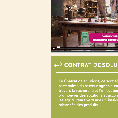
CONTRAT DE SOLU
Le Contrat de solutions, ce sont 4
partenaires du secteur agricole e
travers la recherche et l’innovatio
promouvoir des solutions et acc
les agriculteurs vers une utilisatio
raisonnée des produits
...