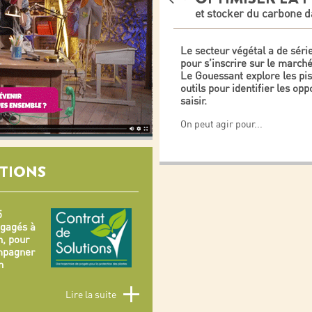
et stocker du carbone d
Le secteur végétal a de séri
pour s’inscrire sur le march
Le Gouessant explore les pis
outils pour identifier les opp
saisir.
On peut agir pour
...
TIONS
5
ngagés à
n, pour
ompagner
n
Lire la suite