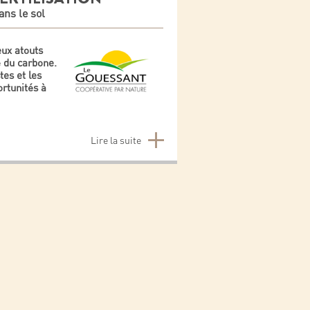
ans le sol
eux atouts
é du carbone.
tes et les
ortunités à
Lire la suite