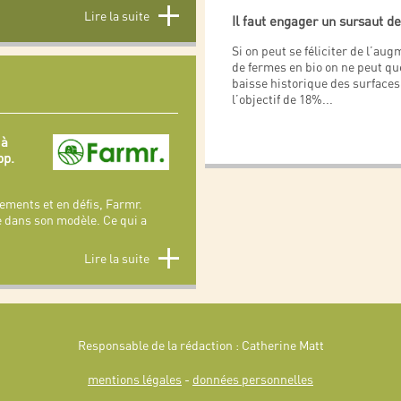
Lire la suite
Il faut engager un sursaut 
Si on peut se féliciter de l’a
de fermes en bio on ne peut que
baisse historique des surfaces
l’objectif de 18%
...
 à
pp.
ements et en défis, Farmr.
 dans son modèle. Ce qui a
Lire la suite
Responsable de la rédaction : Catherine Matt
mentions légales
-
données personnelles