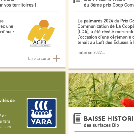
r vos territoires !
du 3ème prix Coop Com
se
Le palmarès 2024 du Prix C
vec une
Communication de La Coopér
rd’hui :
(LCA), a été révélé mercredi 
l’occasion d’une cérémonie 
tenait au Loft des Écluses à 
Initié en 2022
...
Lire la suite
vités de
é de
BAISSE HISTOR
e Yara
des surfaces Bio
ais en