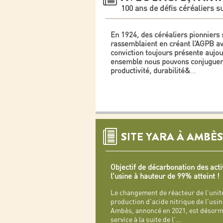
100 ans de défis céréaliers su
En 1924, des céréaliers pionniers 
rassemblaient en créant l’AGPB a
conviction toujours présente aujou
ensemble nous pouvons conjuguer
productivité, durabilité&
...
SITE YARA À AMBÈS
Objectif de décarbonation des acti
l'usine à hauteur de 99% atteint !
Le changement de réacteur de l’unit
production d'acide nitrique de l'usin
Ambès, annoncé en 2021, est désorm
service à la suite de l'
...