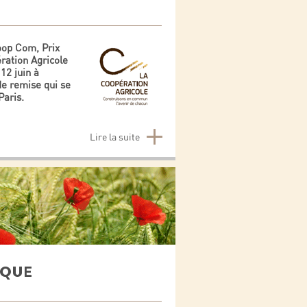
oop Com, Prix
ation Agricole
12 juin à
de remise qui se
Paris.
Lire la suite
IQUE